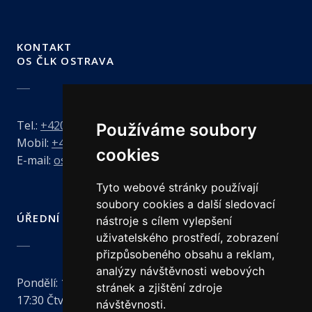
KONTAKT
OS ČLK OSTRAVA
Tel.:
+420 731 898 893
Používáme soubory
Mobil:
+420 606 726 273
cookies
E-mail:
ostrava@clkcr.cz
Tyto webové stránky používají
soubory cookies a další sledovací
ÚŘEDNÍ HODINY
nástroje s cílem vylepšení
uživatelského prostředí, zobrazení
přizpůsobeného obsahu a reklam,
analýzy návštěvnosti webových
Pondělí:
13:00 - 17:30
Úterý:
8:00 - 13:00
Středa:
13:00 -
stránek a zjištění zdroje
17:30
Čtvrtek:
8:00 - 13:00
návštěvnosti.