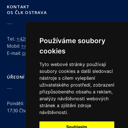
KONTAKT
OS ČLK OSTRAVA
Tel.:
+420 731 898 893
Používáme soubory
Mobil:
+420 606 726 273
cookies
E-mail:
ostrava@clkcr.cz
Tyto webové stránky používají
soubory cookies a další sledovací
ÚŘEDNÍ HODINY
nástroje s cílem vylepšení
uživatelského prostředí, zobrazení
přizpůsobeného obsahu a reklam,
analýzy návštěvnosti webových
Pondělí:
13:00 - 17:30
Úterý:
8:00 - 13:00
Středa:
13:00 -
stránek a zjištění zdroje
17:30
Čtvrtek:
8:00 - 13:00
návštěvnosti.
Souhlasím