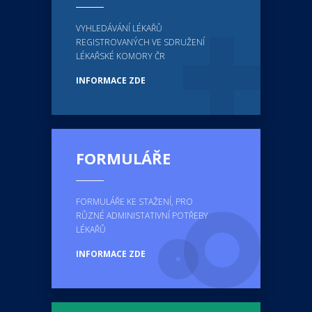
VYHLEDÁVÁNÍ LÉKAŘŮ
REGISTROVANÝCH VE SDRUŽENÍ
LÉKAŘSKÉ KOMORY ČR
INFORMACE ZDE
FORMULÁŘE
FORMULÁŘE KE STAŽENÍ, PRO
RŮZNÉ ADMINISTATIVNÍ POTŘEBY
LÉKAŘŮ
INFORMACE ZDE