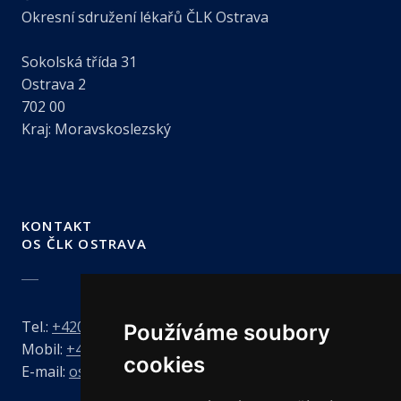
Okresní sdružení lékařů ČLK Ostrava
Sokolská třída 31
Ostrava 2
702 00
Kraj: Moravskoslezský
KONTAKT
OS ČLK OSTRAVA
Tel.:
+420 731 898 893
Používáme soubory
Mobil:
+420 606 726 273
cookies
E-mail:
ostrava@clkcr.cz